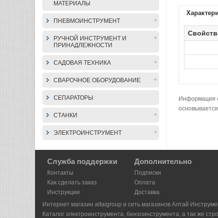
МАТЕРИАЛЫ
Характер
ПНЕВМОИНСТРУМЕНТ
Свойств
РУЧНОЙ ИНСТРУМЕНТ И
ПРИНАДЛЕЖНОСТИ
САДОВАЯ ТЕХНИКА
СВАРОЧНОЕ ОБОРУДОВАНИЕ
СЕПАРАТОРЫ
Информация о 
основывается
СТАНКИ
ЭЛЕКТРОИНСТРУМЕНТ
Служба поддержки
Дополнительно
Контакты
Подписки
Как сделать заказ
Оплата
Инструкции
Доставка
Интернет магазин altaigroup и сеть магазинов Алтай Инструме
Каталог электроинструмента, бензоинструмента, а так же стр