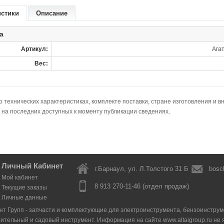
истики
Описание
а
Артикул:
Агат
Вес:
технических характеристиках, комплекте поставки, стране изготовления и в
 на последних доступных к моменту публикации сведениях.
Личный Кабинет
г.Барнаул, ул. Л.Толстого 31 Б
bosc
Мой кабинет
8 913 270-11-46 (отдел продаж)
Текущие заказы
Личные данные
нт Групп - запчасти и комплектующие для электроинструмента, бензоинструмен
оительный и садовый инструмент. Информация на сайте www.altaigroup.ru н