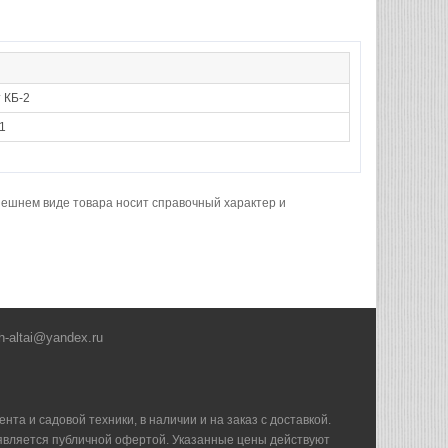
 КБ-2
1
нешнем виде товара носит справочный характер и
h-altai@yandex.ru
та и садовой техники, в наличии и на заказ с доставкой.
е является публичной офертой. Указанные цены действуют