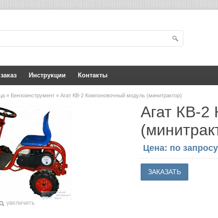
 заказ
Инструкции
Контакты
ица
»
Бензоинструмент
» Агат КВ-2 Компоновочный модуль (минитрактор)
Агат КВ-2
(минитрак
Цена: по запросу
увеличить