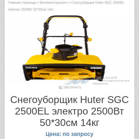
Главная страница
»
Бензоинструмент
» Снегоуборщик Huter SGC 2500EL
электро 2500Вт 50*30см 14кг
увеличить
Снегоуборщик Huter SGC
2500EL электро 2500Вт
50*30см 14кг
Цена: по запросу