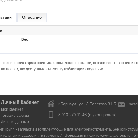
истики
Описание
а
Вес:
технических характеристиках, комплекте поставки, стране изготовления и в
 на последних доступных к моменту публикации сведениях.
Личный Кабинет
г.Барнаул, ул. Л.Толстого 31 Б
bosc
Мой кабинет
8 913 270-11-46 (отдел продаж)
Текущие заказы
Личные данные
нт Групп - запчасти и комплектующие для электроинструмента, бензоинструмен
оительный и садовый инструмент. Информация на сайте www.altaigroup.ru н