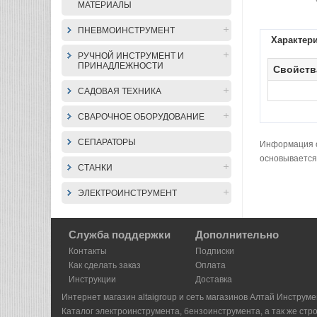
МАТЕРИАЛЫ
ПНЕВМОИНСТРУМЕНТ
Характер
РУЧНОЙ ИНСТРУМЕНТ И
ПРИНАДЛЕЖНОСТИ
Свойств
САДОВАЯ ТЕХНИКА
СВАРОЧНОЕ ОБОРУДОВАНИЕ
СЕПАРАТОРЫ
Информация о 
основывается
СТАНКИ
ЭЛЕКТРОИНСТРУМЕНТ
Служба поддержки
Дополнительно
Контакты
Подписки
Как сделать заказ
Оплата
Инструкции
Доставка
Интернет магазин altaigroup и сеть магазинов Алтай Инструме
Каталог электроинструмента, бензоинструмента, а так же стр