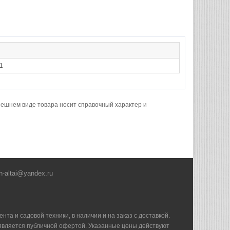
1
нешнем виде товара носит справочный характер и
h-altai@yandex.ru
та и садовой техники, в наличии и на заказ с доставкой.
е является публичной офертой. Указанные цены действуют