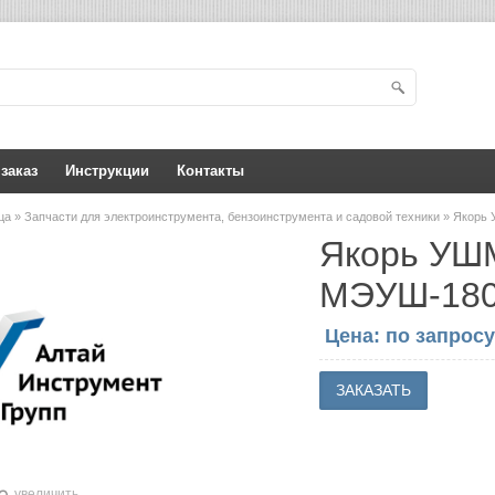
 заказ
Инструкции
Контакты
ица
»
Запчасти для электроинструмента, бензоинструмента и садовой техники
» Якорь
Якорь УШ
МЭУШ-180
Цена: по запросу
увеличить