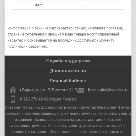
Вес:
1
Информация о технических характеристиках, комплекте поставки,
стране изготовления и внешнем виде товара носит справочный
характер и основывается на последних доступных к моменту
публикации сведениях.
Служба поддержки
Дополнительно
Личный Кабинет
г.Барнаул, ул. Л.Толстого 31 Б
bosch-altai@yandex.ru
8 913 270-11-46 (отдел продаж)
Интернет магазин altaigroup и сеть магазинов Алтай Инструмент Групп -
запчасти и комплектующие для электроинструмента, бензоинструмента
и садовой техники, в наличии и на заказ с доставкой. Каталог
электроинструмента, бензоинструмента, а так же строительный и
садовый инструмент. Информация на сайте www.altaigroup.ru не