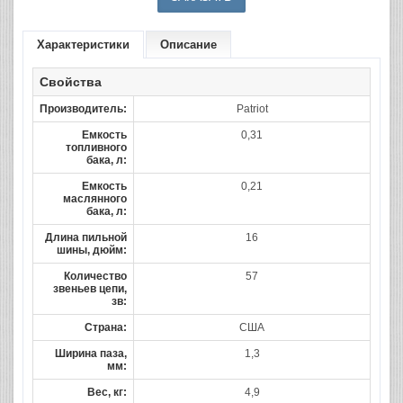
Характеристики
Описание
Свойства
Производитель:
Patriot
Емкость
0,31
топливного
бака, л:
Емкость
0,21
маслянного
бака, л:
Длина пильной
16
шины, дюйм:
Количество
57
звеньев цепи,
зв:
Страна:
США
Ширина паза,
1,3
мм:
Вес, кг:
4,9