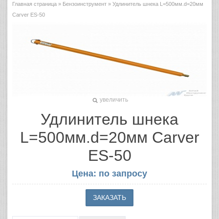
Главная страница
»
Бензоинструмент
» Удлинитель шнека L=500мм.d=20мм
Carver ES-50
увеличить
Удлинитель шнека
L=500мм.d=20мм Carver
ES-50
Цена: по запросу