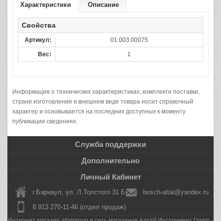
Характеристики
Описание
Свойства
Артикул:
01.003.00075
Вес:
1
Информация о технических характеристиках, комплекте поставки,
стране изготовления и внешнем виде товара носит справочный
характер и основывается на последних доступных к моменту
публикации сведениях.
Служба поддержки
Дополнительно
Личный Кабинет
г.Барнаул, ул. Л.Толстого 31 Б
bosch-altai@yandex.ru
8 913 270-11-46 (отдел продаж)
Интернет магазин altaigroup и сеть магазинов Алтай Инструмент Групп -