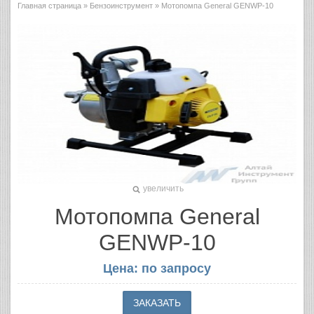
Главная страница
»
Бензоинструмент
» Мотопомпа General GENWP-10
увеличить
Мотопомпа General
GENWP-10
Цена: по запросу