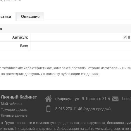
истики
Описание
а
Артикул:
МПГ
Вес:
технических характеристиках, комплекте поставки, стране изготовления и в
 на последних доступных к моменту публикации сведениях.
Личный Кабинет
г.Барнаул, ул. Л.Толстого 31 Б
bosc
Мой кабинет
8 913 270-11-46 (отдел продаж)
Текущие заказы
Личные данные
нт Групп - запчасти и комплектующие для электроинструмента, бензоинструмен
оительный и садовый инструмент. Информация на сайте www.altaigroup.ru н