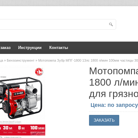
 заказ
Инструкции
Контакты
ица
»
Бензоинструмент
» Мотопомпа Зубр МПГ-1800 13лс 1800 л/мин 100мм частицы 30
Мотопомпа
1800 л/ми
для грязн
Цена: по запросу
увеличить