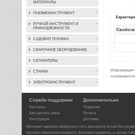
МАТЕРИАЛЫ
ПНЕВМОИНСТРУМЕНТ
Характер
РУЧНОЙ ИНСТРУМЕНТ И
ПРИНАДЛЕЖНОСТИ
Свойств
САДОВАЯ ТЕХНИКА
СВАРОЧНОЕ ОБОРУДОВАНИЕ
СЕПАРАТОРЫ
Информация о 
СТАНКИ
основывается
ЭЛЕКТРОИНСТРУМЕНТ
Служба поддержки
Дополнительно
Контакты
Подписки
Как сделать заказ
Оплата
Инструкции
Доставка
Интернет магазин altaigroup и сеть магазинов Алтай Инструме
Каталог электроинструмента, бензоинструмента, а так же стр