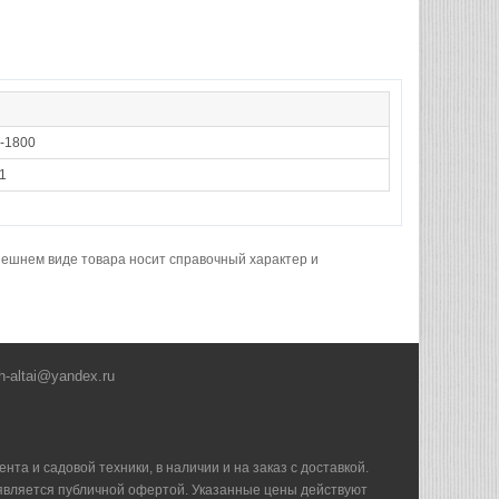
-1800
1
нешнем виде товара носит справочный характер и
h-altai@yandex.ru
та и садовой техники, в наличии и на заказ с доставкой.
е является публичной офертой. Указанные цены действуют