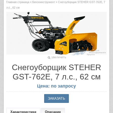
Главная страница
»
Бензоинструмент
» Снегоуборщик STEHER GST-762E, 7
л.с., 62 см
увеличить
Снегоуборщик STEHER
GST-762E, 7 л.с., 62 см
Цена: по запросу
Характеристики
Описание