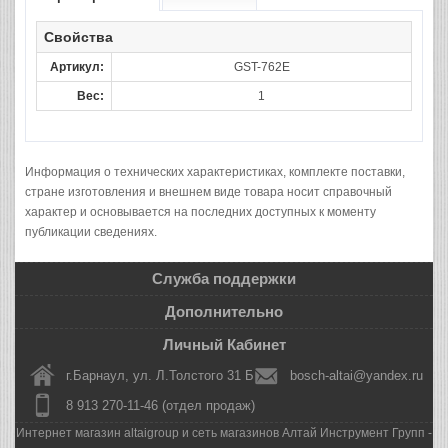
Свойства
Артикул:
GST-762E
Вес:
1
Информация о технических характеристиках, комплекте поставки,
стране изготовления и внешнем виде товара носит справочный
характер и основывается на последних доступных к моменту
публикации сведениях.
Служба поддержки
Дополнительно
Личный Кабинет
г.Барнаул, ул. Л.Толстого 31 Б
bosch-altai@yandex.ru
8 913 270-11-46 (отдел продаж)
Интернет магазин altaigroup и сеть магазинов Алтай Инструмент Групп -