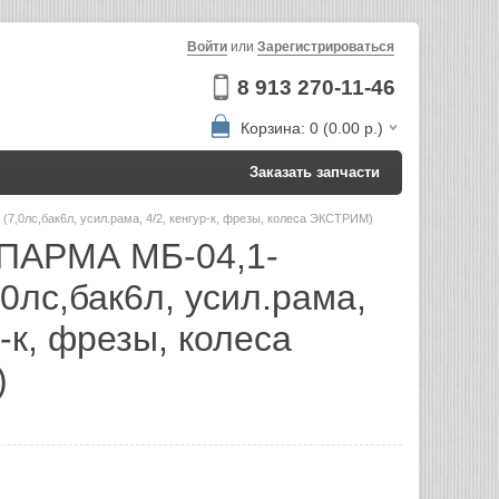
Войти
или
Зарегистрироваться
8 913 270-11-46
Корзина: 0 (0.00 р.)
Заказать запчасти
(7,0лс,бак6л, усил.рама, 4/2, кенгур-к, фрезы, колеса ЭКСТРИМ)
 ПАРМА МБ-04,1-
,0лс,бак6л, усил.рама,
р-к, фрезы, колеса
)