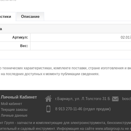
истики
Описание
а
Артикул:
02.01
Вес:
технических характеристиках, комплекте поставки, стране изготовления и в
 на последних доступных к моменту публикации сведениях.
Личный Кабинет
г.Барнаул, ул. Л.Толстого 31 Б
bosc
Мой кабинет
8 913 270-11-46 (отдел продаж)
Текущие заказы
Личные данные
нт Групп - запчасти и комплектующие для электроинструмента, бензоинструмен
оительный и садовый инструмент. Информация на сайте www.altaigroup.ru н