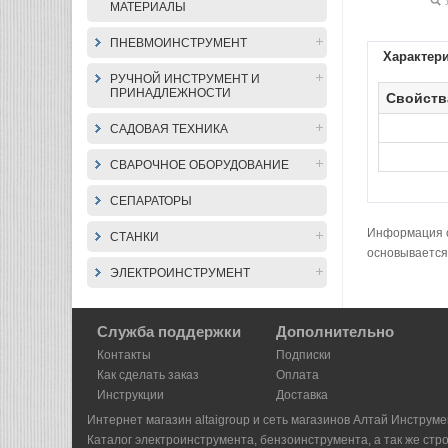
МАТЕРИАЛЫ
ПНЕВМОИНСТРУМЕНТ
Характер
РУЧНОЙ ИНСТРУМЕНТ И
ПРИНАДЛЕЖНОСТИ
Свойств
САДОВАЯ ТЕХНИКА
СВАРОЧНОЕ ОБОРУДОВАНИЕ
СЕПАРАТОРЫ
Информация о 
СТАНКИ
основывается
ЭЛЕКТРОИНСТРУМЕНТ
Служба поддержки
Дополнительно
Контакты
Подписки
Как сделать заказ
Оплата
Инструкции
Доставка
Интернет магазин altaigroup и сеть магазинов Алтай Инструме
Каталог электроинструмента, бензоинструмента, а так же стр