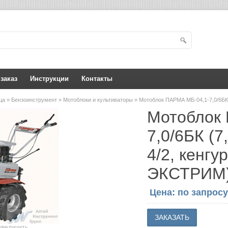
 заказ
Инструкции
Контакты
ица
»
Бензоинструмент
»
Мотоблоки и культиваторы
» Мотоблок ПАРМА МБ-04,1-7,0/6БК 
Мотоблок
7,0/6БК (7
4/2, кенгу
ЭКСТРИМ
Цена: по запросу
увеличить