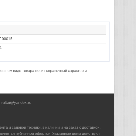
7.00015
1
нешнем виде товара носит справочный характер и
h-altai@yandex.ru
та и садовой техники, в наличии и на заказ с доставкой.
е является публичной офертой. Указанные цены действуют