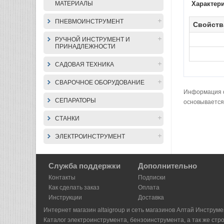
МАТЕРИАЛЫ
Характер
ПНЕВМОИНСТРУМЕНТ
Свойств
РУЧНОЙ ИНСТРУМЕНТ И
ПРИНАДЛЕЖНОСТИ
САДОВАЯ ТЕХНИКА
СВАРОЧНОЕ ОБОРУДОВАНИЕ
Информация о 
СЕПАРАТОРЫ
основывается
СТАНКИ
ЭЛЕКТРОИНСТРУМЕНТ
Служба поддержки
Дополнительно
Контакты
Подписки
Как сделать заказ
Оплата
Инструкции
Доставка
Интернет магазин altaigroup и сеть магазинов Алтай Инструме
Каталог электроинструмента, бензоинструмента, а так же стр