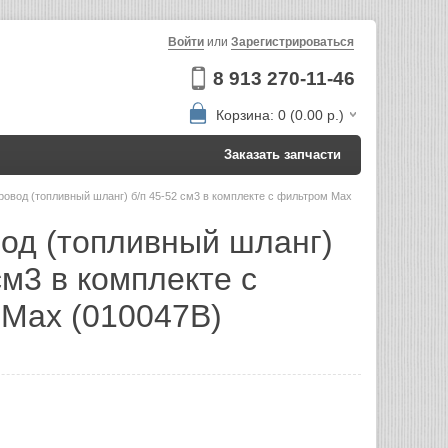
Войти
или
Зарегистрироваться
8 913 270-11-46
Корзина: 0 (0.00 р.)
Заказать запчасти
ровод (топливный шланг) б/п 45-52 см3 в комплекте с фильтром Max
од (топливный шланг)
см3 в комплекте с
Max (010047В)