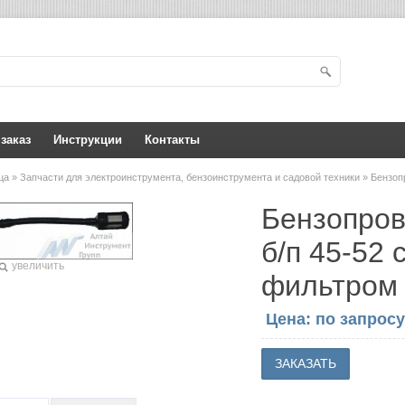
 заказ
Инструкции
Контакты
ица
»
Запчасти для электроинструмента, бензоинструмента и садовой техники
» Бензоп
Бензопров
б/п 45-52 
увеличить
фильтром 
Цена: по запросу