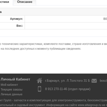
истики
Описание
а
Артикул:
B0
Вес:
технических характеристиках, комплекте поставки, стране изготовления и в
 на последних доступных к моменту публикации сведениях.
Личный Кабинет
г.Барнаул, ул. Л.Толстого 31 Б
bosc
Мой кабинет
8 913 270-11-46 (отдел продаж)
Текущие заказы
Личные данные
нт Групп - запчасти и комплектующие для электроинструмента, бензоинструмен
оительный и садовый инструмент. Информация на сайте www.altaigroup.ru н