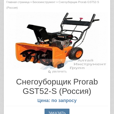
Главная страница
»
Бензоинструмент
» Снегоуборщик Prorab GST52-S
(Россия)
увеличить
Снегоуборщик Prorab
GST52-S (Россия)
Цена: по запросу