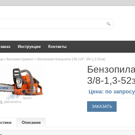
 заказ
Инструкции
Контакты
ица
»
Бензоинструмент
» Бензопила Husqvarna 236 (14", 3/8-1,3-52зв)
Бензопила
3/8-1,3-52
Цена: по запросу
увеличить
истики
Описание