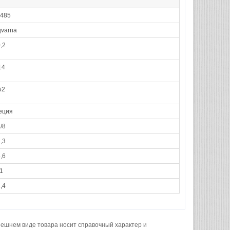
485
varna
,2
14
52
еция
/8
,3
,6
1
,4
нешнем виде товара носит справочный характер и