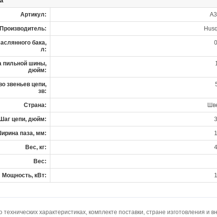
а
Артикул:
A3
Производитель:
Husq
аслянного бака,
0
л:
 пильной шины,
дюйм:
о звеньев цепи,
зв:
Страна:
Шв
Шаг цепи, дюйм:
3
ирина паза, мм:
1
Вес, кг:
4
Вес:
Мощность, кВт:
1
технических характеристиках, комплекте поставки, стране изготовления и в