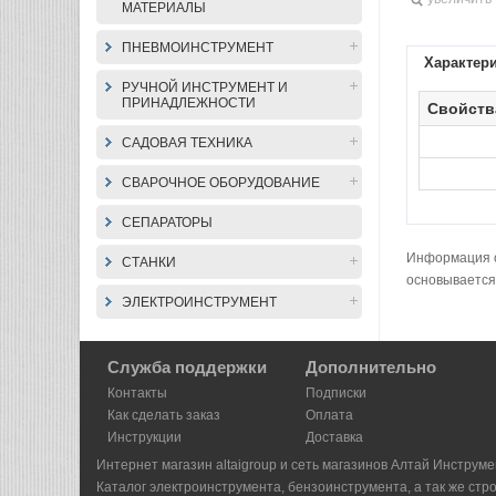
МАТЕРИАЛЫ
ПНЕВМОИНСТРУМЕНТ
Характер
РУЧНОЙ ИНСТРУМЕНТ И
ПРИНАДЛЕЖНОСТИ
Свойств
САДОВАЯ ТЕХНИКА
СВАРОЧНОЕ ОБОРУДОВАНИЕ
СЕПАРАТОРЫ
Информация о 
СТАНКИ
основывается
ЭЛЕКТРОИНСТРУМЕНТ
Служба поддержки
Дополнительно
Контакты
Подписки
Как сделать заказ
Оплата
Инструкции
Доставка
Интернет магазин altaigroup и сеть магазинов Алтай Инструме
Каталог электроинструмента, бензоинструмента, а так же стр