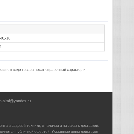
-01-10
1
нешнем виде товара носит справочный характер и
h-altai@yandex.ru
та и садовой техники, в наличии и на заказ с доставкой.
е является публичной офертой. Указанные цены действуют