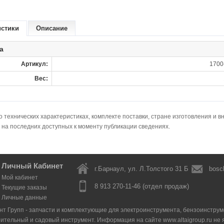
истики
Описание
а
Артикул:
1700
Вес:
технических характеристиках, комплекте поставки, стране изготовления и в
 на последних доступных к моменту публикации сведениях.
Личный Кабинет
г.Барнаул, ул. Л.Толстого 31 Б
bosc
Мой кабинет
8 913 270-11-46 (отдел продаж)
Текущие заказы
Личные данные
нт Групп - запчасти и комплектующие для электроинструмента, бензоинструмен
оительный и садовый инструмент. Информация на сайте www.altaigroup.ru н