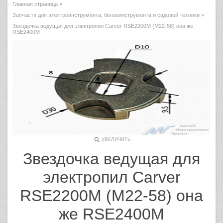
Главная страница
»
Запчасти для электроинструмента, бензоинструмента и садовой техники
»
Звездочка ведущая для электропил Carver RSE2200M (M22-58) она же
RSE2400M
увеличить
Звездочка ведущая для
электропил Carver
RSE2200M (M22-58) она
же RSE2400M