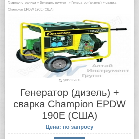
Главная страница
»
Бензоинструмент
» Генератор (дизель) + сварка
Champion EPDW 190E (США)
увеличить
Генератор (дизель) +
сварка Champion EPDW
190E (США)
Цена: по запросу