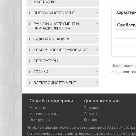
МАТЕРИАЛЫ
Характер
ПНЕВМОИНСТРУМЕНТ
РУЧНОЙ ИНСТРУМЕНТ И
Свойств
ПРИНАДЛЕЖНОСТИ
САДОВАЯ ТЕХНИКА
СВАРОЧНОЕ ОБОРУДОВАНИЕ
СЕПАРАТОРЫ
Информация о 
СТАНКИ
основывается
ЭЛЕКТРОИНСТРУМЕНТ
Служба поддержки
Дополнительно
Контакты
Подписки
Как сделать заказ
Оплата
Инструкции
Доставка
Интернет магазин altaigroup и сеть магазинов Алтай Инструме
Каталог электроинструмента, бензоинструмента, а так же стр