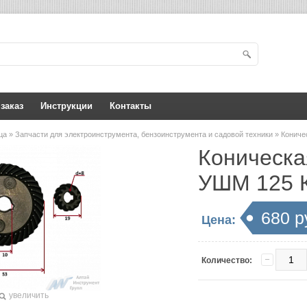
 заказ
Инструкции
Контакты
ица
»
Запчасти для электроинструмента, бензоинструмента и садовой техники
» Кониче
Коническа
УШМ 125 К
680 р
Цена:
Количество:
увеличить