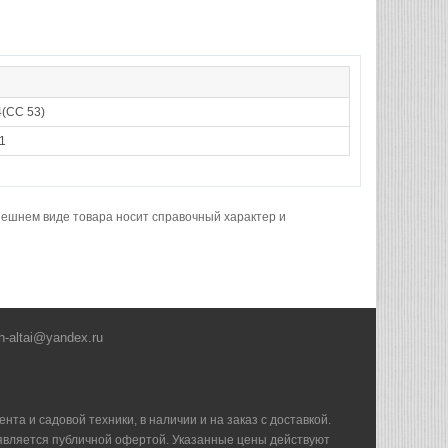
(СС 53)
1
нешнем виде товара носит справочный характер и
h-altai@yandex.ru
та и садовой техники, в наличии и на заказ с доставкой.
е является публичной офертой. Указанные цены действуют