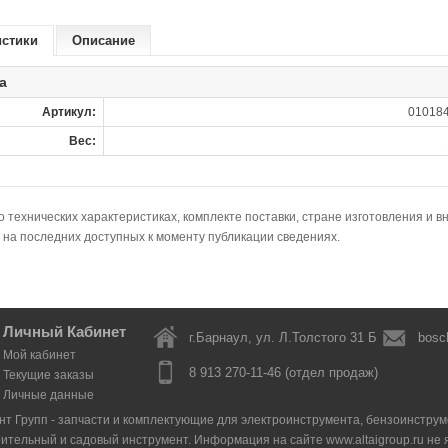
истики
Описание
а
Артикул:
010184
Вес:
технических характеристиках, комплекте поставки, стране изготовления и в
 на последних доступных к моменту публикации сведениях.
Личный Кабинет
г.Барнаул, ул. Л.Толстого 31 Б
bosc
Мой кабинет
8 913 270-11-46 (отдел продаж)
Текущие заказы
Личные данные
нт Групп - запчасти и комплектующие для электроинструмента, бензоинструмен
оительный и садовый инструмент. Информация на сайте www.altaigroup.ru н