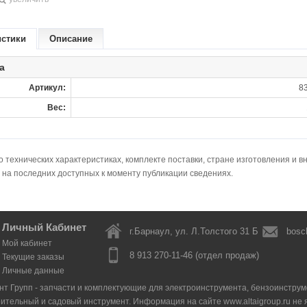
истики
Описание
а
Артикул:
8
Вес:
технических характеристиках, комплекте поставки, стране изготовления и в
 на последних доступных к моменту публикации сведениях.
Личный Кабинет
г.Барнаул, ул. Л.Толстого 31 Б
bosc
Мой кабинет
8 913 270-11-46 (отдел продаж)
Текущие заказы
Личные данные
нт Групп - запчасти и комплектующие для электроинструмента, бензоинструмен
оительный и садовый инструмент. Информация на сайте www.altaigroup.ru н