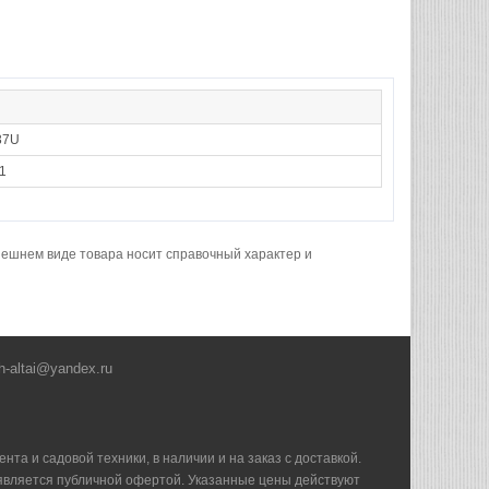
37U
1
нешнем виде товара носит справочный характер и
h-altai@yandex.ru
та и садовой техники, в наличии и на заказ с доставкой.
е является публичной офертой. Указанные цены действуют