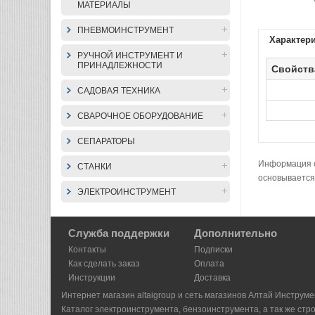
МАТЕРИАЛЫ
ПНЕВМОИНСТРУМЕНТ
Характер
РУЧНОЙ ИНСТРУМЕНТ И
ПРИНАДЛЕЖНОСТИ
Свойств
САДОВАЯ ТЕХНИКА
СВАРОЧНОЕ ОБОРУДОВАНИЕ
СЕПАРАТОРЫ
Информация о 
СТАНКИ
основывается
ЭЛЕКТРОИНСТРУМЕНТ
Служба поддержки
Дополнительно
Контакты
Подписки
Как сделать заказ
Оплата
Инструкции
Доставка
Интернет магазин altaigroup и сеть магазинов Алтай Инструме
Каталог электроинструмента, бензоинструмента, а так же стр