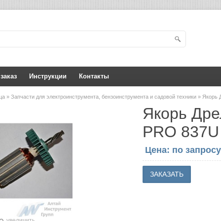
 заказ
Инструкции
Контакты
ица
»
Запчасти для электроинструмента, бензоинструмента и садовой техники
» Якорь 
Якорь Дре
PRO 837U
Цена: по запросу
увеличить