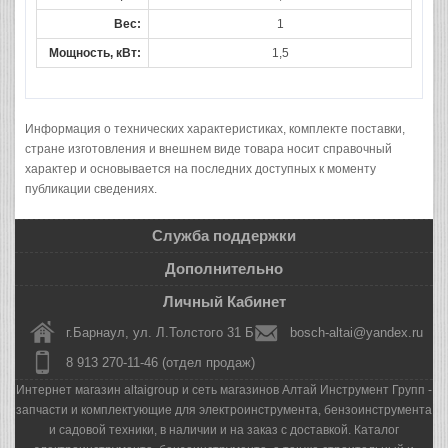
Вес:
1
Мощность, кВт:
1,5
Информация о технических характеристиках, комплекте поставки,
стране изготовления и внешнем виде товара носит справочный
характер и основывается на последних доступных к моменту
публикации сведениях.
Служба поддержки
Дополнительно
Личный Кабинет
г.Барнаул, ул. Л.Толстого 31 Б
bosch-altai@yandex.ru
8 913 270-11-46 (отдел продаж)
Интернет магазин altaigroup и сеть магазинов Алтай Инструмент Групп -
запчасти и комплектующие для электроинструмента, бензоинструмента
и садовой техники, в наличии и на заказ с доставкой. Каталог