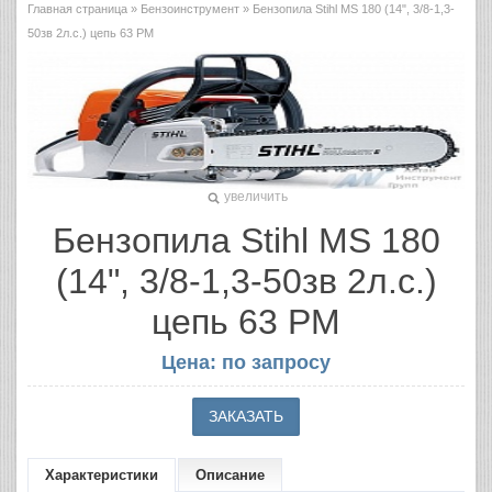
Главная страница
»
Бензоинструмент
» Бензопила Stihl MS 180 (14", 3/8-1,3-
50зв 2л.с.) цепь 63 PM
увеличить
Бензопила Stihl MS 180
(14", 3/8-1,3-50зв 2л.с.)
цепь 63 PM
Цена: по запросу
Характеристики
Описание