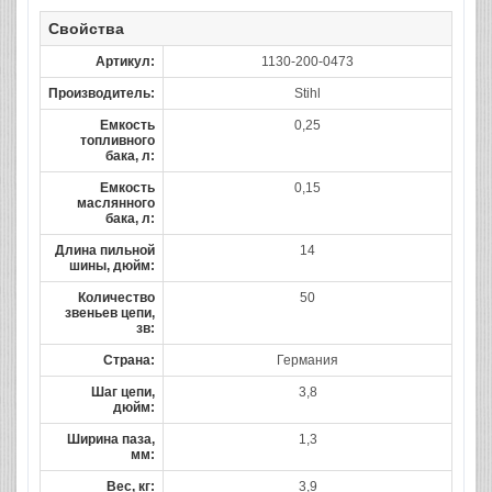
Свойства
Артикул:
1130-200-0473
Производитель:
Stihl
Емкость
0,25
топливного
бака, л:
Емкость
0,15
маслянного
бака, л:
Длина пильной
14
шины, дюйм:
Количество
50
звеньев цепи,
зв:
Страна:
Германия
Шаг цепи,
3,8
дюйм:
Ширина паза,
1,3
мм:
Вес, кг:
3,9