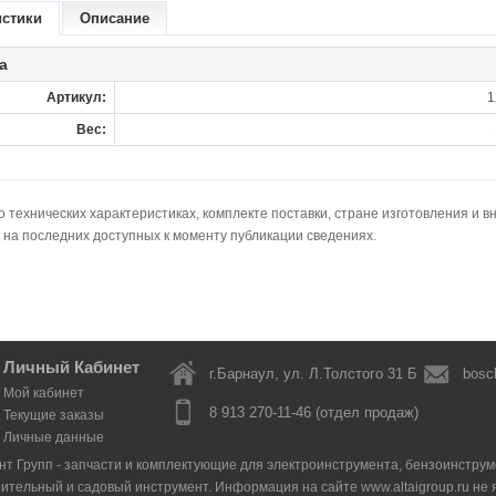
истики
Описание
а
Артикул:
1
Вес:
технических характеристиках, комплекте поставки, стране изготовления и в
 на последних доступных к моменту публикации сведениях.
Личный Кабинет
г.Барнаул, ул. Л.Толстого 31 Б
bosc
Мой кабинет
8 913 270-11-46 (отдел продаж)
Текущие заказы
Личные данные
нт Групп - запчасти и комплектующие для электроинструмента, бензоинструмен
оительный и садовый инструмент. Информация на сайте www.altaigroup.ru н