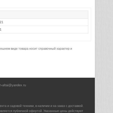
21
1
нешнем виде товара носит справочный характер и
h-altai@yandex.ru
та и садовой техники, в наличии и на заказ с доставкой.
е является публичной офертой. Указанные цены действуют