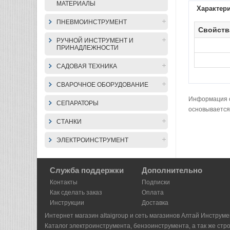
МАТЕРИАЛЫ
Характер
ПНЕВМОИНСТРУМЕНТ
Свойств
РУЧНОЙ ИНСТРУМЕНТ И
ПРИНАДЛЕЖНОСТИ
САДОВАЯ ТЕХНИКА
СВАРОЧНОЕ ОБОРУДОВАНИЕ
Информация о 
СЕПАРАТОРЫ
основывается
СТАНКИ
ЭЛЕКТРОИНСТРУМЕНТ
Служба поддержки
Дополнительно
Контакты
Подписки
Как сделать заказ
Оплата
Инструкции
Доставка
Интернет магазин altaigroup и сеть магазинов Алтай Инструме
Каталог электроинструмента, бензоинструмента, а так же стр