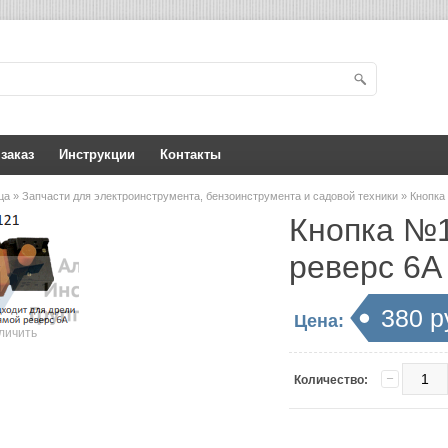
 заказ
Инструкции
Контакты
ица
»
Запчасти для электроинструмента, бензоинструмента и садовой техники
» Кнопк
Кнопка №
реверс 6А
380 р
Цена:
личить
Количество: