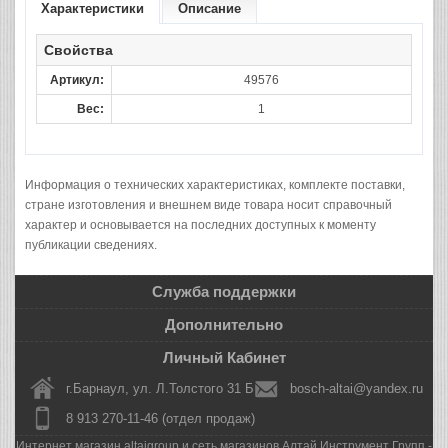
Характеристики
Описание
Свойства
Артикул:
49576
Вес:
1
Информация о технических характеристиках, комплекте поставки,
стране изготовления и внешнем виде товара носит справочный
характер и основывается на последних доступных к моменту
публикации сведениях.
Служба поддержки
Дополнительно
Личный Кабинет
г.Барнаул, ул. Л.Толстого 31 Б
bosch-altai@yandex.ru
8 913 270-11-46 (отдел продаж)
Интернет магазин altaigroup и сеть магазинов Алтай Инструмент Групп -