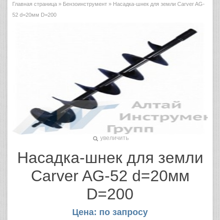
Главная страница
»
Бензоинструмент
» Насадка-шнек для земли Carver AG-
52 d=20мм D=200
увеличить
Насадка-шнек для земли
Carver AG-52 d=20мм
D=200
Цена: по запросу