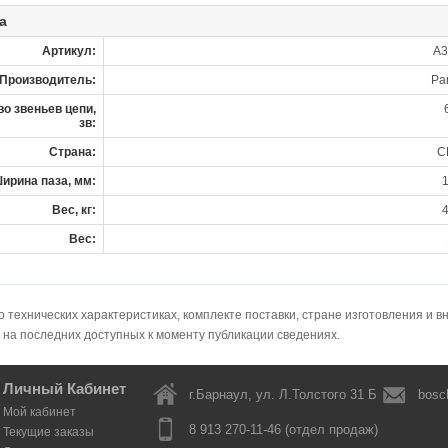
а
Артикул:
A3
Производитель:
Par
о звеньев цепи,
зв:
Страна:
С
ирина паза, мм:
1
Вес, кг:
4
Вес:
технических характеристиках, комплекте поставки, стране изготовления и в
 на последних доступных к моменту публикации сведениях.
Личный Кабинет
г.Барнаул, ул. Л.Толстого 31 Б
bosc
Мой кабинет
8 913 270-11-46 (отдел продаж)
Текущие заказы