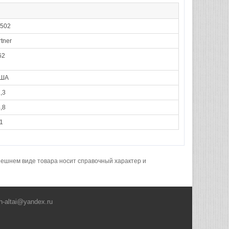
502
tner
62
ША
,3
,8
1
нешнем виде товара носит справочный характер и
h-altai@yandex.ru