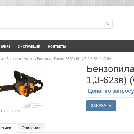
 заказ
Инструкции
Контакты
ица
»
Бензоинструмент
» Бензопила Partner 360S (18", 3/8-1,3-62зв) (США)
Бензопила 
1,3-62зв)
Цена: по запросу
увеличить
истики
Описание