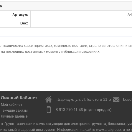
а
Артикул:
A4
Вес:
технических характеристиках, комплекте поставки, стране изготовления и в
 на последних доступных к моменту публикации сведениях.
Личный Кабинет
г.Барнаул, ул. Л.Толстого 31 Б
bosc
Мой кабинет
8 913 270-11-46 (отдел продаж)
Текущие заказы
Личные данные
нт Групп - запчасти и комплектующие для электроинструмента, бензоинструмен
оительный и садовый инструмент. Информация на сайте www.altaigroup.ru н