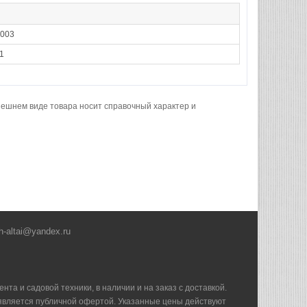
003
1
нешнем виде товара носит справочный характер и
h-altai@yandex.ru
та и садовой техники, в наличии и на заказ с доставкой.
е является публичной офертой. Указанные цены действуют