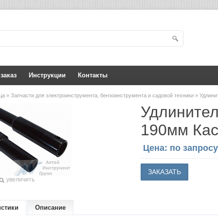
 заказ
Инструкции
Контакты
ица
»
Запчасти для электроинструмента, бензоинструмента и садовой техники
» Удлини
Удлинител
190мм Кас
Цена: по запросу
увеличить
истики
Описание