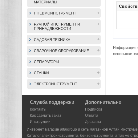
МАТЕРИАЛЫ
Свойств
ПНЕВМОИНСТРУМЕНТ
РУЧНОЙ ИНСТРУМЕНТ И
ПРИНАДЛЕЖНОСТИ
САДОВАЯ ТЕХНИКА
Информация о 
СВАРОЧНОЕ ОБОРУДОВАНИЕ
основывается
СЕПАРАТОРЫ
СТАНКИ
ЭЛЕКТРОИНСТРУМЕНТ
Служба поддержки
Дополнительно
Контакты
Подписки
Как сделать заказ
Оплата
Инструкции
Доставка
Интернет магазин altaigroup и сеть магазинов Алтай Инструме
Каталог электроинструмента, бензоинструмента, а так же стр