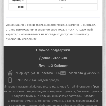
Артикул:
A3044
Вес:
1
Информация о технических характеристиках, комплекте поставки,
стране изготовления и внешнем виде товара носит справочный
характер и основывается на последних доступных к моменту
публикации сведениях.
Служба поддержки
Дополнительно
Личный Кабинет
г.Барнаул, ул. Л.Толстого 31 Б
bosch-altai@yandex.ru
8 913 270-11-46 (отдел продаж)
Интернет магазин altaigroup и сеть магазинов Алтай Инструмент Групп -
запчасти и комплектующие для электроинструмента, бензоинструмента
и садовой техники, в наличии и на заказ с доставкой. Каталог
электроинструмента, бензоинструмента, а так же строительный и
садовый инструмент. Информация на сайте www.altaigroup.ru не