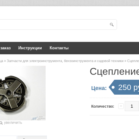
 заказ
Инструкции
Контакты
ица
»
Запчасти для электроинструмента, бензоинструмента и садовой техники
» Сцепле
Сцепление
250 р
Цена:
Количество:
увеличить