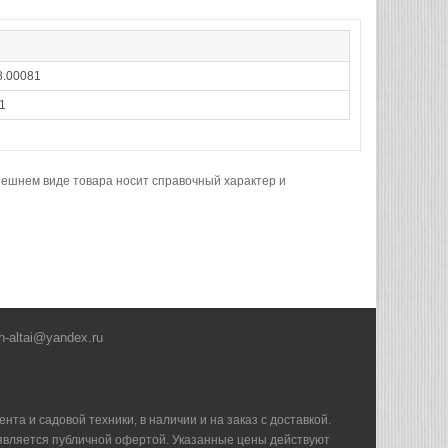
8.00081
1
нешнем виде товара носит справочный характер и
h-altai@yandex.ru
та и садовой техники, в наличии и на заказ с доставкой.
е является публичной офертой. Указанные цены действуют