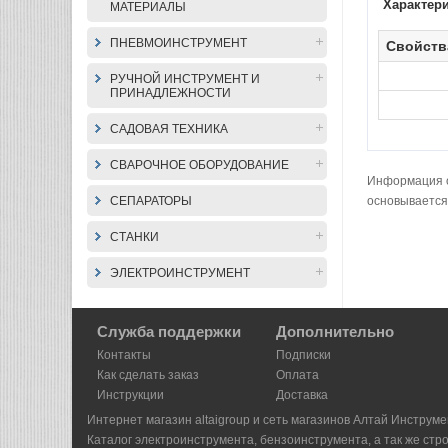
Характер
МАТЕРИАЛЫ
ПНЕВМОИНСТРУМЕНТ
Свойств
РУЧНОЙ ИНСТРУМЕНТ И
ПРИНАДЛЕЖНОСТИ
САДОВАЯ ТЕХНИКА
СВАРОЧНОЕ ОБОРУДОВАНИЕ
Информация о 
СЕПАРАТОРЫ
основывается
СТАНКИ
ЭЛЕКТРОИНСТРУМЕНТ
Служба поддержки
Дополнительно
Контакты
Подписки
Как сделать заказ
Оплата
Инструкции
Доставка
Интернет магазин altaigroup и сеть магазинов Алтай Инструме
Каталог электроинструмента, бензоинструмента, а так же стр