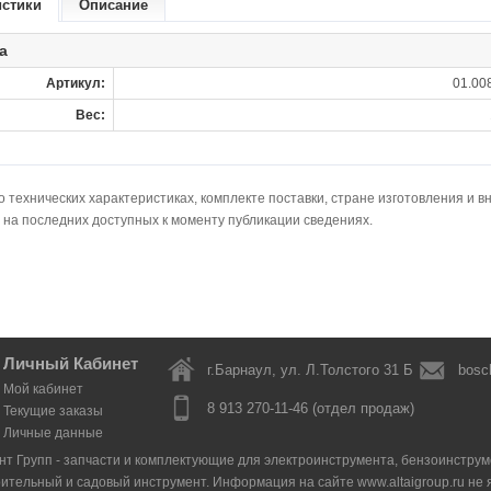
истики
Описание
а
Артикул:
01.00
Вес:
технических характеристиках, комплекте поставки, стране изготовления и в
 на последних доступных к моменту публикации сведениях.
Личный Кабинет
г.Барнаул, ул. Л.Толстого 31 Б
bosc
Мой кабинет
8 913 270-11-46 (отдел продаж)
Текущие заказы
Личные данные
нт Групп - запчасти и комплектующие для электроинструмента, бензоинструмен
оительный и садовый инструмент. Информация на сайте www.altaigroup.ru н