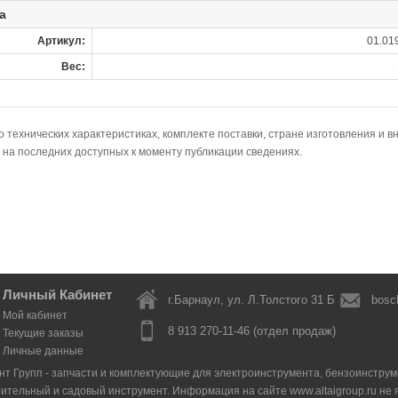
а
Артикул:
01.01
Вес:
технических характеристиках, комплекте поставки, стране изготовления и в
 на последних доступных к моменту публикации сведениях.
Личный Кабинет
г.Барнаул, ул. Л.Толстого 31 Б
bosc
Мой кабинет
8 913 270-11-46 (отдел продаж)
Текущие заказы
Личные данные
нт Групп - запчасти и комплектующие для электроинструмента, бензоинструмен
оительный и садовый инструмент. Информация на сайте www.altaigroup.ru н