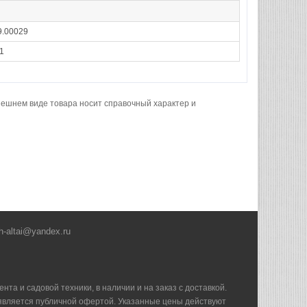
9.00029
1
нешнем виде товара носит справочный характер и
h-altai@yandex.ru
та и садовой техники, в наличии и на заказ с доставкой.
е является публичной офертой. Указанные цены действуют