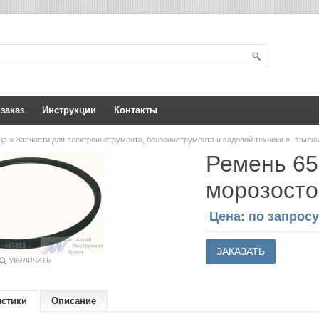
 заказ
Инструкции
Контакты
ица
»
Запчасти для электроинструмента, бензоинструмента и садовой техники
» Ремень
Ремень 65
морозосто
Цена: по запросу
увеличить
истики
Описание