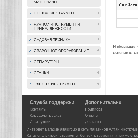
МАТЕРИАЛЫ
Свойств
ПНЕВМОИНСТРУМЕНТ
РУЧНОЙ ИНСТРУМЕНТ И
ПРИНАДЛЕЖНОСТИ
САДОВАЯ ТЕХНИКА
Информация о 
СВАРОЧНОЕ ОБОРУДОВАНИЕ
основывается
СЕПАРАТОРЫ
СТАНКИ
ЭЛЕКТРОИНСТРУМЕНТ
Служба поддержки
Дополнительно
Контакты
Подписки
Как сделать заказ
Оплата
Инструкции
Доставка
Интернет магазин altaigroup и сеть магазинов Алтай Инструме
Каталог электроинструмента, бензоинструмента, а так же стр