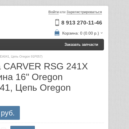
Войти
или
Зарегистрироваться
8 913 270-11-46
Корзина: 0 (0.00 р.)
Заказать запчасти
EA041, Цепь Oregon 91P057)
а CARVER RSG 241Х
ина 16" Oregon
1, Цепь Oregon
 руб.