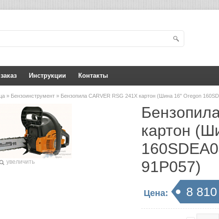
 заказ
Инструкции
Контакты
ица
»
Бензоинструмент
» Бензопила CARVER RSG 241Х картон (Шина 16" Oregon 160SD
Бензопил
картон (Ш
160SDEA04
91P057)
увеличить
8 810
Цена: