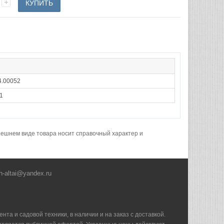
4.00052
1
нешнем виде товара носит справочный характер и
h-altai@yandex.ru
та и садовой техники, в наличии и на заказ с доставкой.