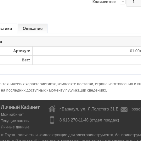
Количество:
истики
Описание
а
Артикул:
01.00
Вес:
технических характеристиках, комплекте поставки, стране изготовления и в
 на последних доступных к моменту публикации сведениях.
Личный Кабинет
г.Барнаул, ул. Л.Толстого 31 Б
bosc
Мой кабинет
8 913 270-11-46 (отдел продаж)
Текущие заказы
Личные данные
нт Групп - запчасти и комплектующие для электроинструмента, бензоинструмен