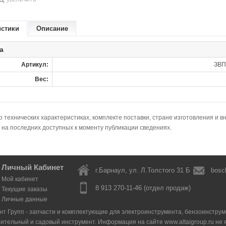
истики
Описание
а
Артикул:
ЗВП
Вес:
технических характеристиках, комплекте поставки, стране изготовления и в
 на последних доступных к моменту публикации сведениях.
Личный Кабинет
г.Барнаул, ул. Л.Толстого 31 Б
bosc
Мой кабинет
8 913 270-11-46 (отдел продаж)
Текущие заказы
Личные данные
нт Групп - запчасти и комплектующие для электроинструмента, бензоинструмен
оительный и садовый инструмент. Информация на сайте www.altaigroup.ru н