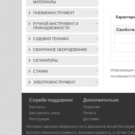
МАТЕРИАЛЫ
ПНЕВМОИНСТРУМЕНТ
Характер
РУЧНОЙ ИНСТРУМЕНТ И
ПРИНАДЛЕЖНОСТИ
Свойств
САДОВАЯ ТЕХНИКА
СВАРОЧНОЕ ОБОРУДОВАНИЕ
СЕПАРАТОРЫ
Информация о 
СТАНКИ
основывается
ЭЛЕКТРОИНСТРУМЕНТ
Служба поддержки
Дополнительно
Контакты
Подписки
Как сделать заказ
Оплата
Инструкции
Доставка
Интернет магазин altaigroup и сеть магазинов Алтай Инструме
Каталог электроинструмента, бензоинструмента, а так же стр