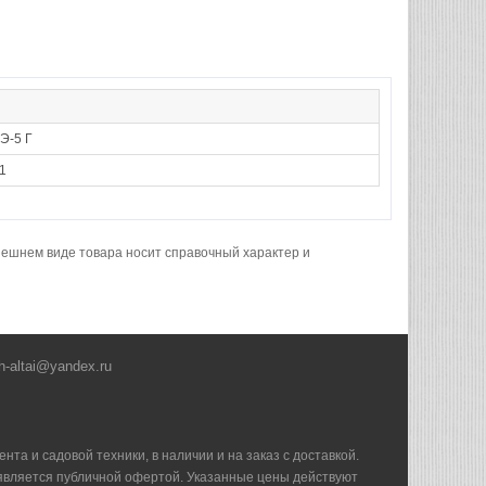
Э-5 Г
1
нешнем виде товара носит справочный характер и
h-altai@yandex.ru
та и садовой техники, в наличии и на заказ с доставкой.
е является публичной офертой. Указанные цены действуют