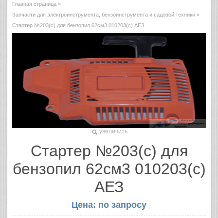
Главная страница
»
Запчасти для электроинструмента, бензоинструмента и садовой техники
»
Стартер №203(с) для бензопил 62см3 010203(с) АЕЗ
увеличить
Стартер №203(с) для
бензопил 62см3 010203(с)
АЕЗ
Цена: по запросу