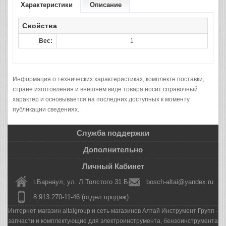
Характеристики
Описание
Свойства
Вес:
1
Информация о технических характеристиках, комплекте поставки,
стране изготовления и внешнем виде товара носит справочный
характер и основывается на последних доступных к моменту
публикации сведениях.
Служба поддержки
Дополнительно
Личный Кабинет
г.Барнаул, ул. Л.Толстого 31 Б
bosch-altai@yandex.ru
8 913 270-11-46 (отдел продаж)
Интернет магазин altaigroup и сеть магазинов Алтай Инструмент Групп -
запчасти и комплектующие для электроинструмента, бензоинструмента