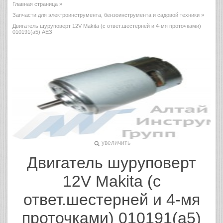
Главная страница
»
Запчасти для электроинструмента, бензоинструмента и садовой техники
»
Двигатель шуруповерт 12V Makita (с ответ.шестерней и 4-мя проточками)
010191(а5) АЕЗ
увеличить
Двигатель шуруповерт
12V Makita (с
ответ.шестерней и 4-мя
проточками) 010191(а5)