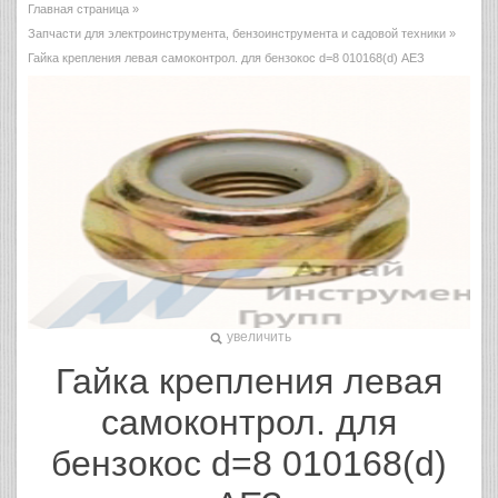
Главная страница
»
Запчасти для электроинструмента, бензоинструмента и садовой техники
»
Гайка крепления левая самоконтрол. для бензокос d=8 010168(d) АЕЗ
увеличить
Гайка крепления левая
самоконтрол. для
бензокос d=8 010168(d)