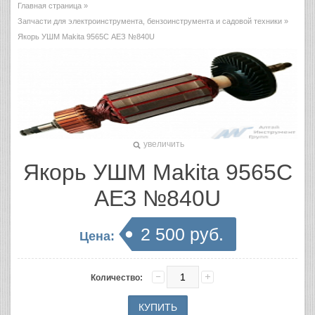
Главная страница
»
Запчасти для электроинструмента, бензоинструмента и садовой техники
»
Якорь УШМ Makita 9565С АЕЗ №840U
увеличить
Якорь УШМ Makita 9565С
АЕЗ №840U
2 500 руб.
Цена:
Количество: