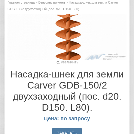
Главная страница
»
Бензоинструмент
» Насадка-шнек для земли Carver
GDB-150/2 двухзаходный (пос. d20. D150. L80).
увеличить
Насадка-шнек для земли
Carver GDB-150/2
двухзаходный (пос. d20.
D150. L80).
Цена: по запросу