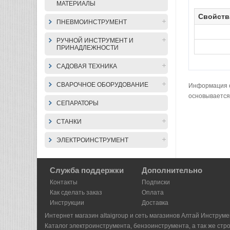
МАТЕРИАЛЫ
Свойств
ПНЕВМОИНСТРУМЕНТ
РУЧНОЙ ИНСТРУМЕНТ И
ПРИНАДЛЕЖНОСТИ
САДОВАЯ ТЕХНИКА
СВАРОЧНОЕ ОБОРУДОВАНИЕ
Информация о 
основывается
СЕПАРАТОРЫ
СТАНКИ
ЭЛЕКТРОИНСТРУМЕНТ
Служба поддержки
Дополнительно
Контакты
Подписки
Как сделать заказ
Оплата
Инструкции
Доставка
Интернет магазин altaigroup и сеть магазинов Алтай Инструме
Каталог электроинструмента, бензоинструмента, а так же стр