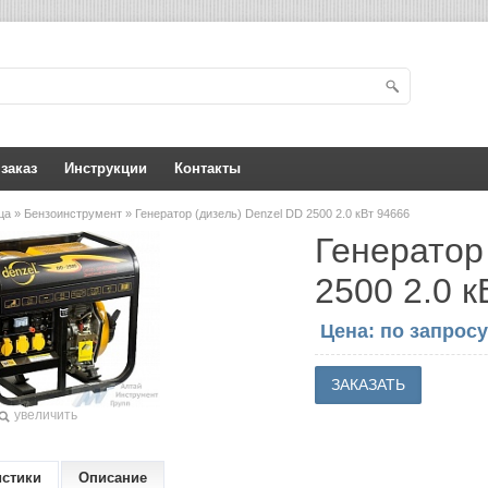
 заказ
Инструкции
Контакты
ица
»
Бензоинструмент
» Генератор (дизель) Denzel DD 2500 2.0 кВт 94666
Генератор
2500 2.0 к
Цена: по запросу
увеличить
истики
Описание