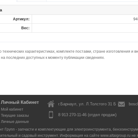
а
Артикул:
94
Вес:
технических характеристиках, комплекте поставки, стране изготовления и в
 на последних доступных к моменту публикации сведениях.
Личный Кабинет
г.Барнаул, ул. Л.Толстого 31 Б
bosc
Мой кабинет
8 913 270-11-46 (отдел продаж)
Текущие заказы
Личные данные
нт Групп - запчасти и комплектующие для электроинструмента, бензоинструмен
оительный и садовый инструмент. Информация на сайте www.altaigroup.ru н