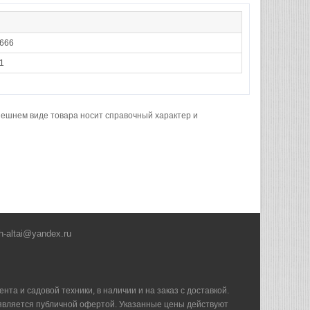
666
1
нешнем виде товара носит справочный характер и
h-altai@yandex.ru
та и садовой техники, в наличии и на заказ с доставкой.
е является публичной офертой. Указанные цены действуют