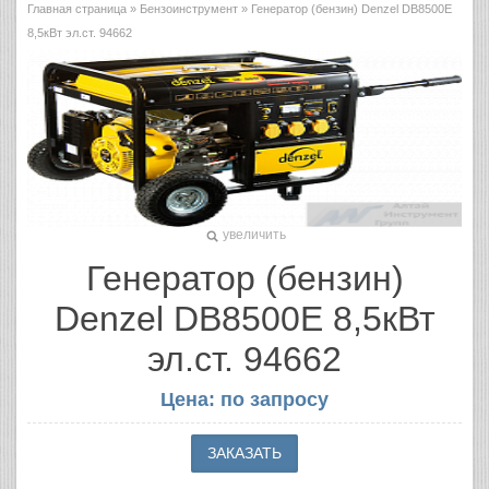
Главная страница
»
Бензоинструмент
» Генератор (бензин) Denzel DB8500E
8,5кВт эл.ст. 94662
увеличить
Генератор (бензин)
Denzel DB8500E 8,5кВт
эл.ст. 94662
Цена: по запросу