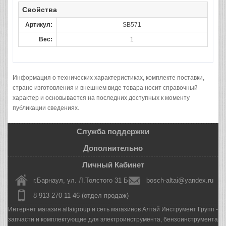
Свойства
Артикул:
SB571
Вес:
1
Информация о технических характеристиках, комплекте поставки,
стране изготовления и внешнем виде товара носит справочный
характер и основывается на последних доступных к моменту
публикации сведениях.
Служба поддержки
Дополнительно
Личный Кабинет
г.Барнаул, ул. Л.Толстого 31 Б
bosch-altai@yandex.ru
8 913 270-11-46 (отдел продаж)
Интернет магазин altaigroup и сеть магазинов Алтай Инструмент Групп -
запчасти и комплектующие для электроинструмента, бензоинструмента