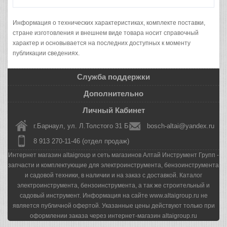
Информация о технических характеристиках, комплекте поставки,
стране изготовления и внешнем виде товара носит справочный
характер и основывается на последних доступных к моменту
публикации сведениях.
Служба поддержки
Дополнительно
Личный Кабинет
г.Барнаул, ул. Л.Толстого 31 Б
bosch-altai@yandex.ru
8 913 270-11-46 (отдел продаж)
Интернет магазин altaigroup и сеть магазинов Алтай Инструмент Групп -
запчасти и комплектующие для электроинструмента, бензоинструмента
и садовой техники, в наличии и на заказ с доставкой. Каталог
электроинструмента, бензоинструмента, а так же строительный и
садовый инструмент. Информация на сайте www.altaigroup.ru не
является публичной офертой. Указанные цены действуют только при
оформлении заказа через интернет-магазин altaigroup.ru