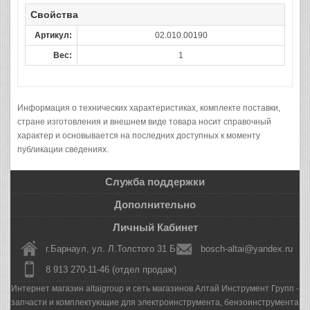
Свойства
Артикул:
02.010.00190
Вес:
1
Информация о технических характеристиках, комплекте поставки,
стране изготовления и внешнем виде товара носит справочный
характер и основывается на последних доступных к моменту
публикации сведениях.
Служба поддержки
Дополнительно
Личный Кабинет
г.Барнаул, ул. Л.Толстого 31 Б
bosch-altai@yandex.ru
8 913 270-11-46 (отдел продаж)
Интернет магазин altaigroup и сеть магазинов Алтай Инструмент Групп -
запчасти и комплектующие для электроинструмента, бензоинструмента